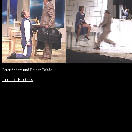
Peter Anders und Rainer Gohde
m e h r F o t o s