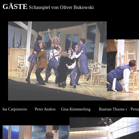
GÄSTE
Schauspiel von Oliver Bukowski
PP
Isa Carpinteiro Peter Anders Gisa Kümmerling Bastian Thurne r Petr